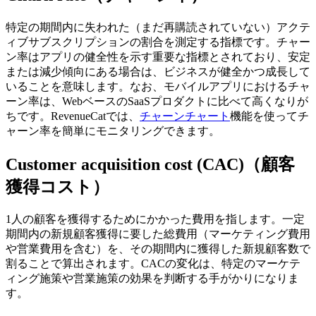
特定の期間内に失われた（まだ再購読されていない）アクテ
ィブサブスクリプションの割合を測定する指標です。
チャー
ン率はアプリの健全性を示す重要な指標とされており、安定
または減少傾向にある場合は、ビジネスが健全かつ成長して
いることを意味します。
なお、モバイルアプリにおけるチャ
ーン率は、WebベースのSaaSプロダクトに比べて高くなりが
ちです。
RevenueCatでは、
チャーンチャート
機能を使ってチ
ャーン率を簡単にモニタリングできます。
Customer acquisition cost (CAC)（顧客
獲得コスト）
1人の顧客を獲得するためにかかった費用を指します。
一定
期間内の新規顧客獲得に要した総費用（マーケティング費用
や営業費用を含む）を、その期間内に獲得した新規顧客数で
割ることで算出されます。
CACの変化は、特定のマーケテ
ィング施策や営業施策の効果を判断する手がかりになりま
す。