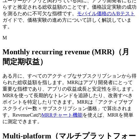
ユーザーがアプリと関わっている間に、アプリ開発者にもた
らすと推定される総収益額のことです。
価格設定実験の成功
を測るために不可欠な指標です。
モバイル価格のA/Bテスト
ガイドで、価格実験の進め方について詳しく解説していま
す。
M
Monthly recurring revenue (MRR)（月
間定期収益）
ある月に、すべてのアクティブなサブスクリプションから得
られた総収益額を指します。
MRRはアプリ開発者にとって
重要な指標であり、アプリの収益成長と安定性を示します。
MRRを使って長期的なトレンドを追跡したり、改善すべき
ポイントを特定したりできます。
MRRは「アクティブサブ
スクライバー数 × サブスクリプション価格」で算出されま
す。
RevenueCatの
MRRチャート機能
を使えば、MRRを簡単
に測定できます。
Multi-platform（マルチプラットフォー