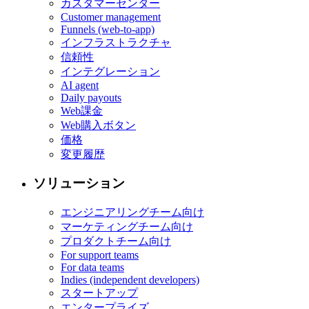
カスタマーセンター
Customer management
Funnels (web-to-app)
インフラストラクチャ
信頼性
インテグレーション
AI agent
Daily payouts
Web課金
Web購入ボタン
価格
変更履歴
ソリューション
エンジニアリングチーム向け
マーケティングチーム向け
プロダクトチーム向け
For support teams
For data teams
Indies (independent developers)
スタートアップ
エンタープライズ