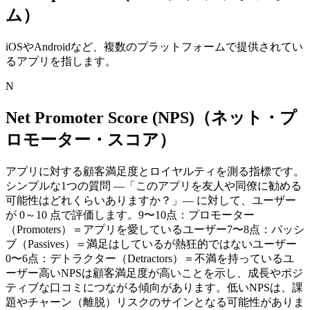
ム）
iOSやAndroidなど、複数のプラットフォームで提供されてい
るアプリを指します。
N
Net Promoter Score (NPS)（ネット・プ
ロモーター・スコア）
アプリに対する顧客満足度とロイヤルティを測る指標です。
シンプルな1つの質問 —「このアプリを友人や同僚に勧める
可能性はどれくらいありますか？」— に対して、ユーザー
が 0～10 点で評価します。
9〜10点：プロモーター
（Promoters）＝アプリを愛しているユーザー
7〜8点：パッシ
ブ（Passives）＝満足はしているが熱狂的ではないユーザー
0〜6点：デトラクター（Detractors）＝不満を持っているユ
ーザー
高いNPSは顧客満足度が高いことを示し、成長やポジ
ティブな口コミにつながる傾向があります。
低いNPSは、課
題やチャーン（離脱）リスクのサインとなる可能性がありま