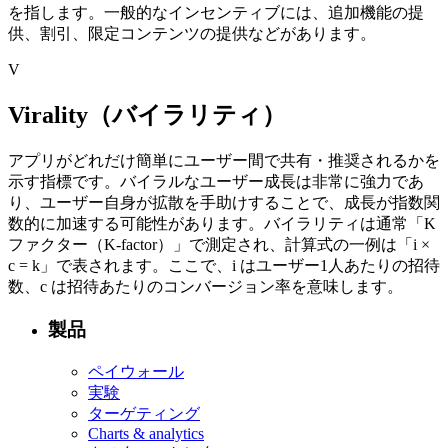
を指します。
一般的なインセンティブには、追加機能の提
供、割引、限定コンテンツの提供などがあります。
V
Virality（バイラリティ）
アプリがどれだけ簡単にユーザー間で共有・推奨されるかを
示す指標です。
バイラルなユーザー成長は非常に強力であ
り、ユーザー自身が拡散を手助けすることで、成長が指数関
数的に加速する可能性があります。
バイラリティは通常「K
ファクター（K-factor）」で測定され、計算式の一例は「i ×
c = k」で表されます。
ここで、i はユーザー1人あたりの招待
数、c は招待あたりのコンバージョン率を意味します。
製品
ペイウォール
実験
ターゲティング
Charts & analytics