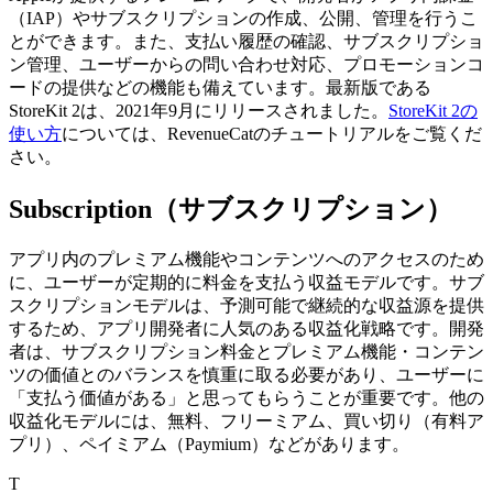
（IAP）やサブスクリプションの作成、公開、管理を行うこ
とができます。
また、支払い履歴の確認、サブスクリプショ
ン管理、ユーザーからの問い合わせ対応、プロモーションコ
ードの提供などの機能も備えています。
最新版である
StoreKit 2は、2021年9月にリリースされました。
StoreKit 2の
使い方
については、RevenueCatのチュートリアルをご覧くだ
さい。
Subscription（サブスクリプション）
アプリ内のプレミアム機能やコンテンツへのアクセスのため
に、ユーザーが定期的に料金を支払う収益モデルです。
サブ
スクリプションモデルは、予測可能で継続的な収益源を提供
するため、アプリ開発者に人気のある収益化戦略です。
開発
者は、サブスクリプション料金とプレミアム機能・コンテン
ツの価値とのバランスを慎重に取る必要があり、ユーザーに
「支払う価値がある」と思ってもらうことが重要です。
他の
収益化モデルには、無料、フリーミアム、買い切り（有料ア
プリ）、ペイミアム（Paymium）などがあります。
T