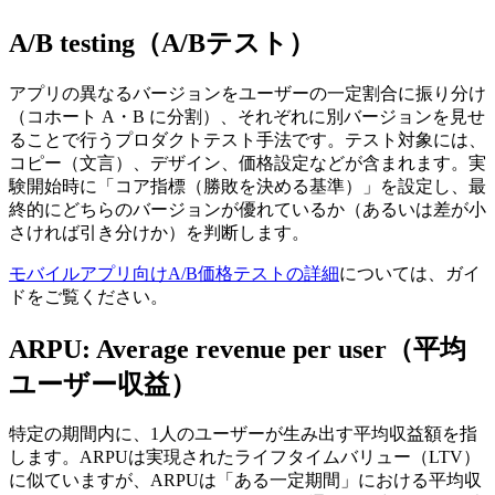
A/B testing（A/Bテスト）
アプリの異なるバージョンをユーザーの一定割合に振り分け
（コホート A・B に分割）、それぞれに別バージョンを見せ
ることで行うプロダクトテスト手法です。
テスト対象には、
コピー（文言）、デザイン、価格設定などが含まれます。
実
験開始時に「コア指標（勝敗を決める基準）」を設定し、最
終的にどちらのバージョンが優れているか（あるいは差が小
さければ引き分けか）を判断します。
モバイルアプリ向けA/B価格テストの詳細
については、ガイ
ドをご覧ください。
ARPU: Average revenue per user（平均
ユーザー収益）
特定の期間内に、1人のユーザーが生み出す平均収益額を指
します。
ARPUは実現されたライフタイムバリュー（LTV）
に似ていますが、
ARPUは「ある一定期間」における平均収