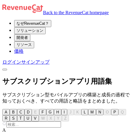
Back to the RevenueCat homepage
なぜRevenueCat？
ソリューション
開発者
リソース
価格
ログイン
サインアップ
サブスクリプションアプリ用語集
サブスクリプション型モバイルアプリの構築と成長の過程で
知っておくべき、すべての用語と略語をまとめました。
A
B
C
D
E
F
G
H
I
J
K
L
M
N
O
P
Q
R
S
T
U
V
W
X
Y
Z
A