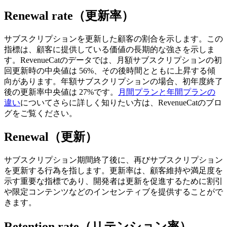
Renewal rate（更新率）
サブスクリプションを更新した顧客の割合を示します。
この
指標は、顧客に提供している価値の長期的な強さを示しま
す。
RevenueCatのデータでは、
月額サブスクリプションの初
回更新時の中央値は 56%、その後時間とともに上昇する傾
向があります。
年額サブスクリプションの場合、初年度終了
後の更新率中央値は 27%です。
月間プランと年間プランの
違い
についてさらに詳しく知りたい方は、RevenueCatのブロ
グをご覧ください。
Renewal（更新）
サブスクリプション期間終了後に、再びサブスクリプション
を更新する行為を指します。
更新率は、顧客維持や満足度を
示す重要な指標であり、開発者は更新を促進するために割引
や限定コンテンツなどのインセンティブを提供することがで
きます。
Retention rate（リテンション率）