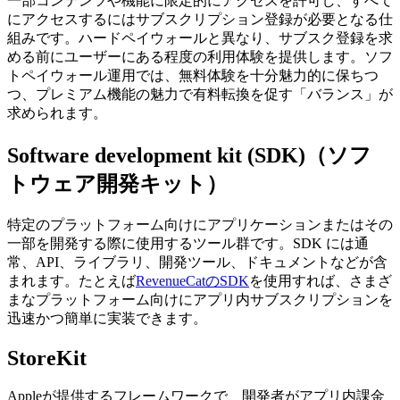
一部コンテンツや機能に限定的にアクセスを許可し、すべて
にアクセスするにはサブスクリプション登録が必要となる仕
組みです。
ハードペイウォールと異なり、サブスク登録を求
める前にユーザーにある程度の利用体験を提供します。
ソフ
トペイウォール運用では、無料体験を十分魅力的に保ちつ
つ、プレミアム機能の魅力で有料転換を促す「バランス」が
求められます。
Software development kit (SDK)（ソフ
トウェア開発キット）
特定のプラットフォーム向けにアプリケーションまたはその
一部を開発する際に使用するツール群です。
SDK には通
常、API、ライブラリ、開発ツール、ドキュメントなどが含
まれます。
たとえば
RevenueCatのSDK
を使用すれば、さまざ
まなプラットフォーム向けにアプリ内サブスクリプションを
迅速かつ簡単に実装できます。
StoreKit
Appleが提供するフレームワークで、開発者がアプリ内課金