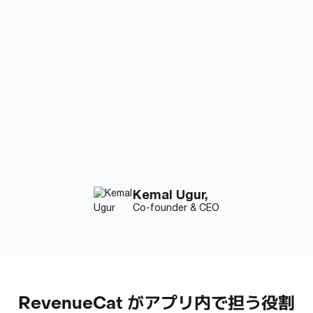
6,000時間
以上の節約
RevenueCat導入前、Pixeryは各アプリごとに少なくとも1
人のフルタイムのバックエンドエンジニアが必要であり、
多くのエンジニアリング管理およびCTOの時間が求めら
れていました。
Kemal Ugur
,
Co-founder & CEO
RevenueCat がアプリ内で担う役割