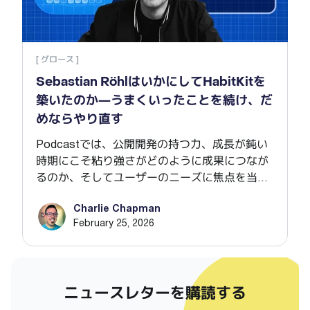
[ グロース ]
Sebastian RöhlはいかにしてHabitKitを
築いたのか―うまくいったことを続け、だ
めならやり直す
Podcastでは、公開開発の持つ力、成長が鈍い
時期にこそ粘り強さがどのように成果につなが
るのか、そしてユーザーのニーズに焦点を当て
反復的に改善を重ねることが、インディーアプ
Charlie Chapman
リ開発において予想外の成功を生む理由につい
February 25, 2026
て、Sebastian と話しています。
ニュースレターを購読する