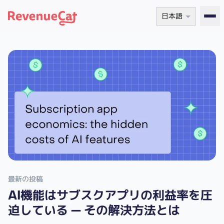
日本語
Back to the RevenueCat homepage
[ グロース ] Archives
最新の投稿
AI機能はサブスクアプリの利益率を圧
迫している — その解決方法とは