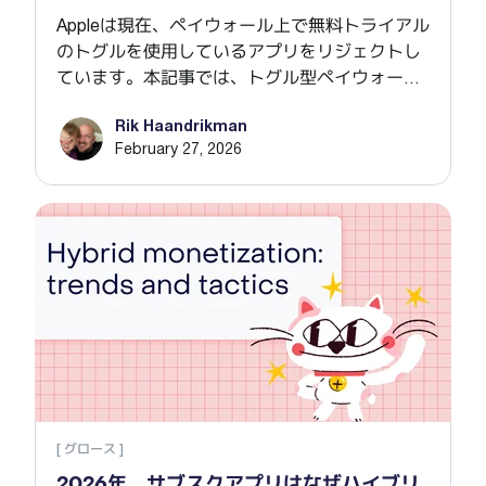
Appleは現在、ペイウォール上で無料トライアル
のトグルを使用しているアプリをリジェクトし
ています。本記事では、トグル型ペイウォール
の背景、なぜ排除されつつあるのか、そして代
Rik Haandrikman
わりにどのようなペイウォールを構築すべきか
February 27, 2026
を解説します。
20
[ グロース ]
2026年、サブスクアプリはなぜハイブリ