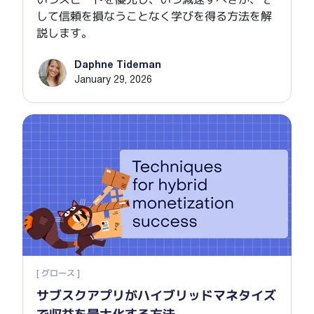
いつスピードを優先し、いつ減速すべきか、そ
して信頼を損なうことなく学びを得る方法を解
説します。
Daphne Tideman
January 29, 2026
サブ
[ グロース ]
サブスクアプリがハイブリッドマネタイズ