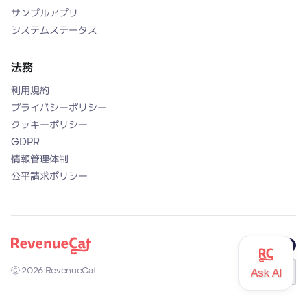
サンプルアプリ
システムステータス
法務
利用規約
プライバシーポリシー
クッキーポリシー
GDPR
情報管理体制
公平請求ポリシー
Github
X (former
Mast
Back to the RevenueCat homepage
Ⓒ
2026
RevenueCat
日本語