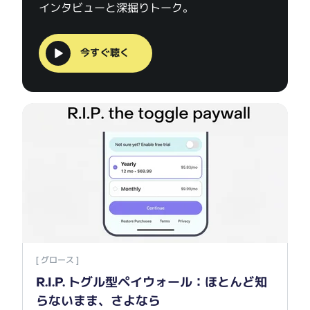
インタビューと深掘りトーク。
今すぐ聴く
R.
[ グロース ]
R.I.P. トグル型ペイウォール：ほとんど知
らないまま、さよなら